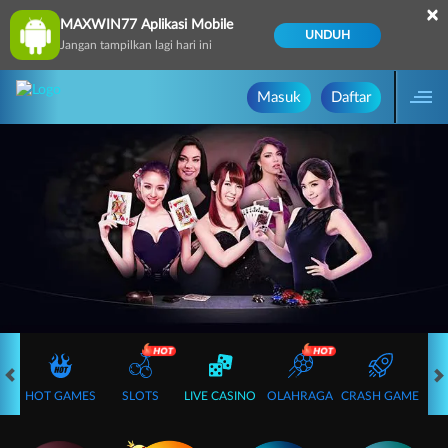
×
MAXWIN77 Aplikasi Mobile
UNDUH
Jangan tampilkan lagi hari ini
Masuk
Daftar
HOT GAMES
SLOTS
LIVE CASINO
OLAHRAGA
CRASH GAME
A