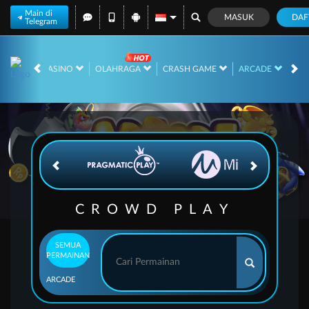
Main di
MASUK
DAF
Telegram
S
LIVE CASINO
OLAHRAGA
CRASH GAME
ARCADE
SA
CROWD PLAY
SEMUA
PERMAINAN
ARCADE