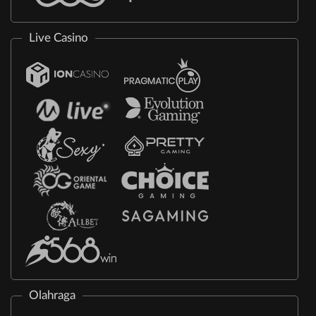
Live Casino
Olahraga