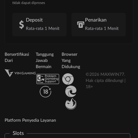
tidak dapat diproses
Deposit
Penarikan
Rata-rata 1 Menit
Rata-rata 1 Menit
Bersertifikasi
Tanggung
Browser
Dari
Jawab
Yang
Bermain
Didukung
©2026 MAXWIN77.
Hak cipta dilindungi |
18+
Platform Penyedia Layanan
Slots