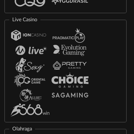
Live Casino
Olahraga