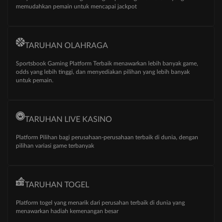
memudahkan pemain untuk mencapai jackpot
TARUHAN OLAHRAGA
Sportsbook Gaming Platform Terbaik menawarkan lebih banyak game,
odds yang lebih tinggi, dan menyediakan pilihan yang lebih banyak
untuk pemain.
TARUHAN LIVE KASINO
Platform Pilihan bagi perusahaan-perusahaan terbaik di dunia, dengan
pilihan variasi game terbanyak
TARUHAN TOGEL
Platform togel yang menarik dari perusahan terbaik di dunia yang
menawarkan hadiah kemenangan besar