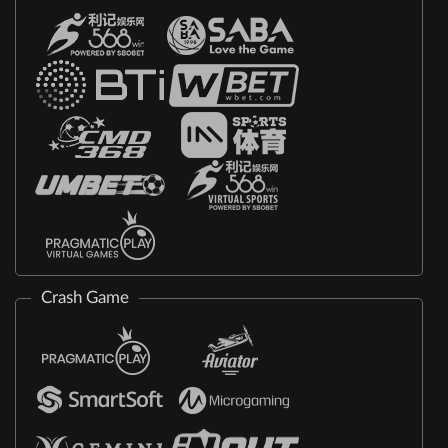
Crash Game