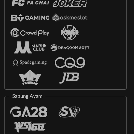
Sabung Ayam