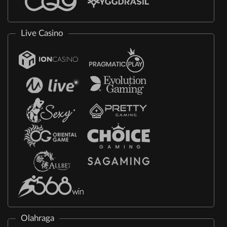
Live Casino
Olahraga