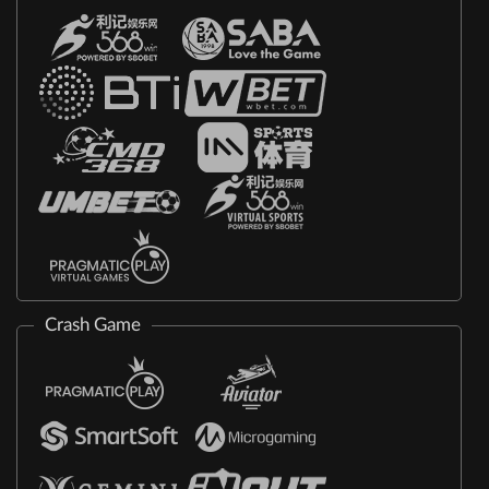
Crash Game