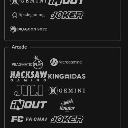
Arcade