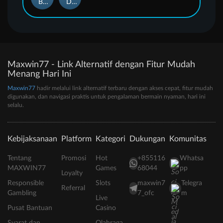
Bakufu Shogun
Diamond 7
Maxwin77 - Link Alternatif dengan Fitur Mudah
Menang Hari Ini
Maxwin77
hadir melalui link alternatif terbaru dengan akses cepat, fitur mudah
digunakan, dan navigasi praktis untuk pengalaman bermain nyaman, hari ini
selalu.
Kebijaksanaan
Platform
Kategori
Dukungan
Komunitas
Tentang
Promosi
Hot
+855116
Whatsa
MAXWIN77
Games
68044
pp
Loyalty
Responsible
Slots
maxwin7
Telegra
Referral
Gambling
7_ofc
m
Live
Pusat Bantuan
Casino