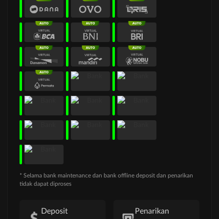
* Selama bank maintenance dan bank offline deposit dan penarikan
tidak dapat diproses
Deposit
Penarikan