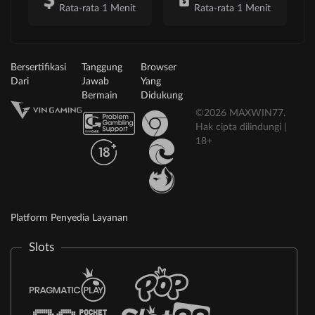
Rata-rata 1 Menit
Rata-rata 1 Menit
Bersertifikasi
Tanggung
Browser
Dari
Jawab
Yang
Bermain
Didukung
©2026 MAXWIN77.
Hak cipta dilindungi |
18+
Platform Penyedia Layanan
Slots