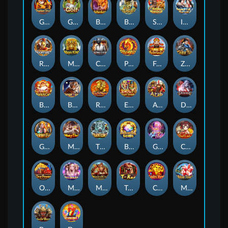
Greatest Circus
Golf
Buffalo Burst
Bust Treasury
Stone Hominid
Immortal Heroes
Roman
Maya King
Chicken Dinner
Phoenix
Fushen Coming
ZHAO YUN
Bonus Cat
Bengal Tiger
Rich Now
Egypt Dynasty
Arab
Dracula
Golden Eye
Muay Thai
Tiger Lord
Booming Gems
Get High
Chef Lady
Ore Power
More Beauties
Monkey King
T-Rex
Coin Rat
Midas Touch