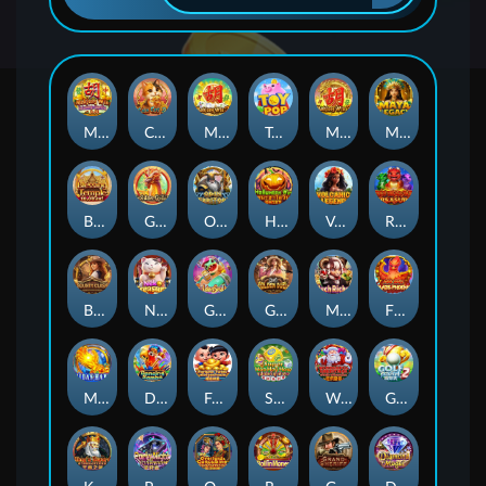
Mahjong Win
Coin Cat 2
Mahjong Win 2
Toy Pop
Mahjong Win 3
Maya Legacy
Blessing Temple
Golden Qilin
Odin Territory
Halloween Win
Volcanic Legend
Red Dragon’s Treasure
Bounty Clash
Neko Treasures
Golden Snake
Golden Duel
Much Richer
Fire Ball Blaze Phoenix
Midas Hand
Dancing Samba
Fortune Twins
Super Hoo Hey How
Wonderful Christmas
Golf 2