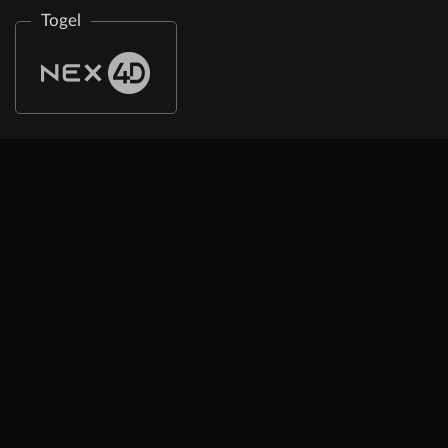
Togel