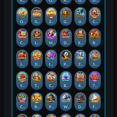
King's Sword
Party Night
Overlord & Concubine
Roll in Money
Grand Sheriff
Diamond Mogul
Over Dragon's Gate
Get Money
Zhen Long Ju Bao
Great Lion
Ultra Treasure
Caishen Coming
Candy Dynasty
LU LING QI
Many Beauties
Dragon's Treasure
Egypt Oracle
Rich Dragon
JIN HOU YE
Doggy Wealth
Icy Bar
Pandaria
Zeus
5 God Beast
You Will Win
Triple Monkey
Coin Cat
Big Diamond
Rich Lion
777
Crystal Fruits
Rich Ox
Pirate King
Wolf Legend
Dragonburst
Farm Family