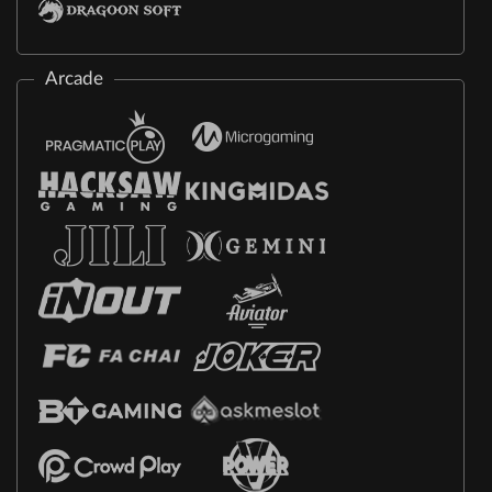
Arcade