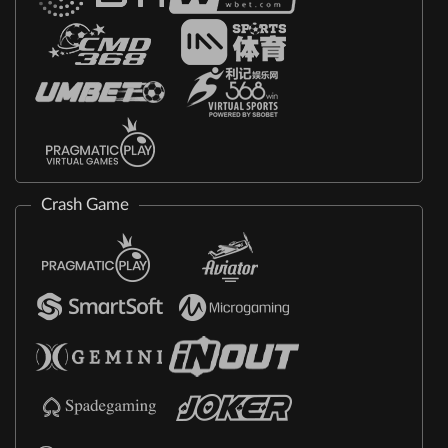
Crash Game