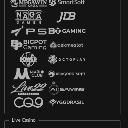
Live Casino