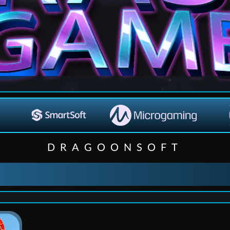
DRAGOONSOFT