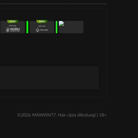
©2026 MAXWIN77. Hak cipta dilindungi | 18+