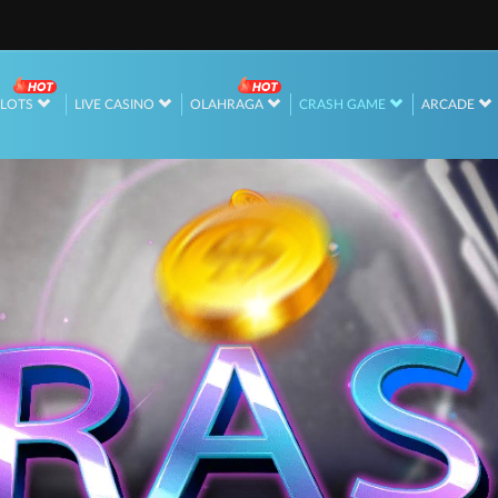
SLOTS
LIVE CASINO
OLAHRAGA
CRASH GAME
ARCADE