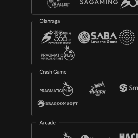
Olahraga
Crash Game
Arcade