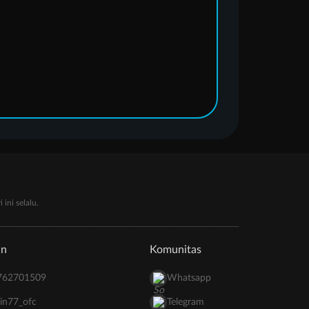
ini selalu.
an
Komunitas
762701509
Whatsapp
in77_ofc
Telegram