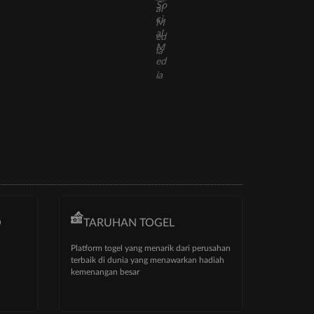
O
TARUHAN TOGEL
Platform togel yang menarik dari perusahan
terbaik di dunia yang menawarkan hadiah
kemenangan besar