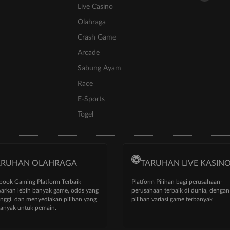
Live Casino
Olahraga
Crash Game
Arcade
Sabung Ayam
Race
E-Sports
Togel
ARUHAN OLAHRAGA
TARUHAN LIVE KASIN
book Gaming Platform Terbaik
Platform Pilihan bagi perusahaan-
rkan lebih banyak game, odds yang
perusahaan terbaik di dunia, dengan
tinggi, dan menyediakan pilihan yang
pilihan variasi game terbanyak
banyak untuk pemain.