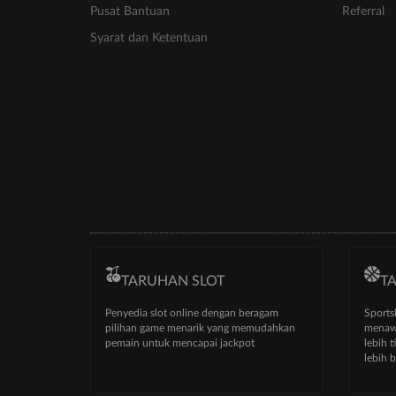
Pusat Bantuan
Referral
Syarat dan Ketentuan
TARUHAN SLOT
T
Penyedia slot online dengan beragam
Sports
pilihan game menarik yang memudahkan
menawa
pemain untuk mencapai jackpot
lebih 
lebih 