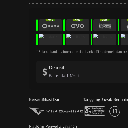
* Selama bank maintenance dan bank offline deposit dan pen
Deposit
Rata-rata 1 Menit
Bersertifikasi Dari
Tanggung Jawab Bermain
Platform Penyedia Layanan