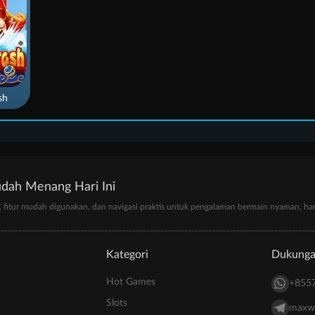
sh
udah Menang Hari Ini
t, fitur mudah digunakan, dan navigasi praktis untuk pengalaman bermain nyaman, hari 
m
Kategori
Dukung
Hot Games
+855
Slots
maxw