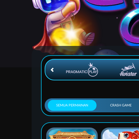
SEMUA PERMAINAN
CRASH GAME