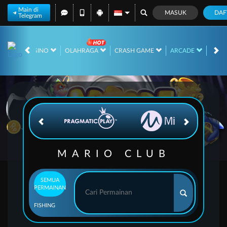
Main di
MASUK
DAF
Telegram
LIVE CASINO
OLAHRAGA
CRASH GAME
ARCADE
SAB
MARIO CLUB
SEMUA
PERMAINAN
FISHING