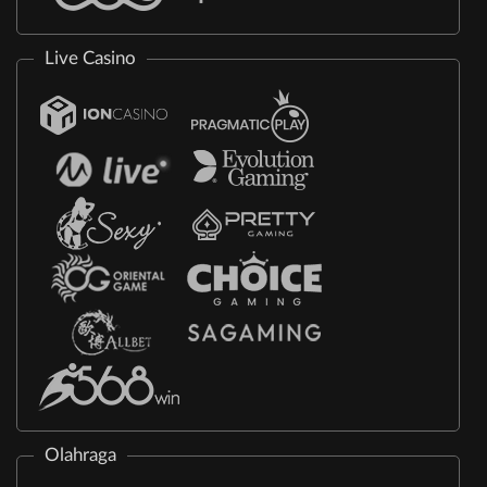
Live Casino
Olahraga