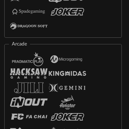
Arcade