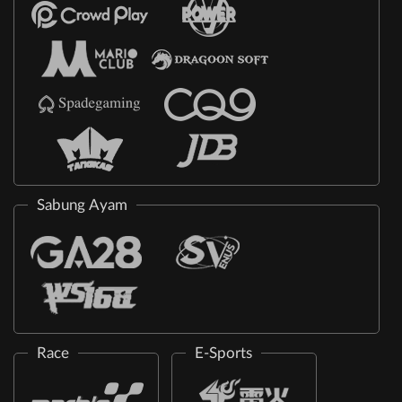
Sabung Ayam
Race
E-Sports