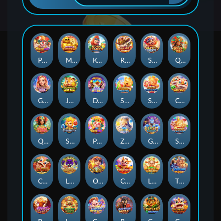
Poker Win
MUSCLE FORTUNE CAT
KONG ISLAND
REVOLVER HARE
SUPER ELEMENTS 2
Queen of Inca 2
GOLDEN IDOL
JUNGLE BANG BANG
DJ BOOM BOOM
Sugar Bang Bang 2
SUGAR BANG BANG PLUS
Chinese New Year Moreways
Queen of Inca
SUPER ELEMENTS
POKER WIN 2
ZEUS
GOLDEN GENIE
SUGAR BANG BANG
CHINESE NEW YEAR
LUXURY GOLDEN PANTHER
OPEN VAULT
CHILIHUAHUA
LUCKY FORTUNES
TREASURES OF ODIN