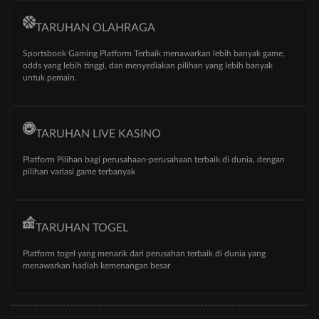
TARUHAN OLAHRAGA
Sportsbook Gaming Platform Terbaik menawarkan lebih banyak game,
odds yang lebih tinggi, dan menyediakan pilihan yang lebih banyak
untuk pemain.
TARUHAN LIVE KASINO
Platform Pilihan bagi perusahaan-perusahaan terbaik di dunia, dengan
pilihan variasi game terbanyak
TARUHAN TOGEL
Platform togel yang menarik dari perusahan terbaik di dunia yang
menawarkan hadiah kemenangan besar