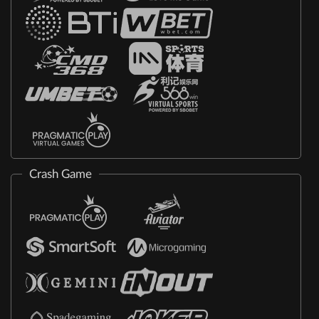
Crash Game