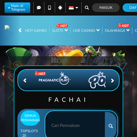
Main di
MASUK
DAF
Telegram
IDR
12,698,859,
HOT GAMES
SLOTS
LIVE CASINO
OLAHRAGA
FACHAI
SEMUA
PERMAINAN
TOP
SLOTS
20