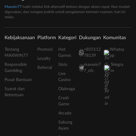
Maxwin77
hadir melalui link alternatif terbaru dengan akses cepat, fitur mudah
digunakan, dan navigasi praktis untuk pengalaman bermain nyaman, hari ini
selalu.
Kebijaksanaan
Platform
Kategori
Dukungan
Komunitas
Tentang
Promosi
Hot
+855112
Whatsa
MAXWIN77
Games
78139
pp
Loyalty
Responsible
Slots
maxwin7
Telegra
Referral
Gambling
7_ofc
m
Live
Pusat Bantuan
Casino
Syarat dan
Olahraga
Ketentuan
Crash
Game
Arcade
Sabung
Ayam