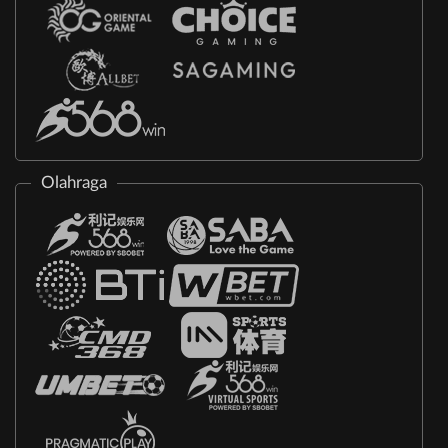
Olahraga