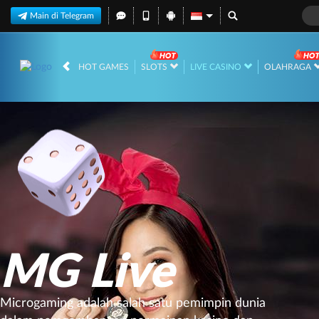
Main di Telegram
HOT GAMES
SLOTS
LIVE CASINO
OLAHRAGA
MG Live
Microgaming adalah salah satu pemimpin dunia