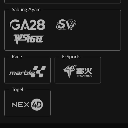
Sabung Ayam
Race
E-Sports
Togel