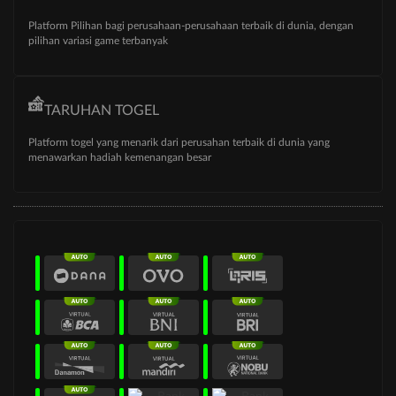
Platform Pilihan bagi perusahaan-perusahaan terbaik di dunia, dengan
pilihan variasi game terbanyak
TARUHAN TOGEL
Platform togel yang menarik dari perusahan terbaik di dunia yang
menawarkan hadiah kemenangan besar