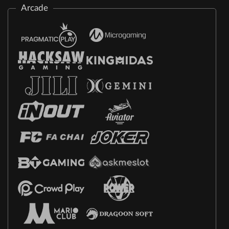
Arcade