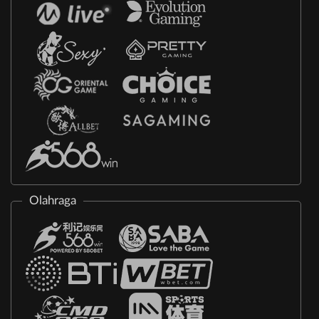
Olahraga