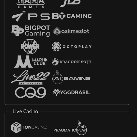
Live Casino